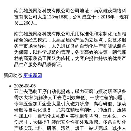
南京雄茂网络科技有限公司公司地址：南京雄茂网络科
技有限公司大厦128号16栋，公司成立于：2016年，现有
员工260人。
南京雄茂网络科技有限公司采用标准化和定制化服务相
结合的经营模式，以高品质的产品为立足点，以技术服
务于市场为导向，以先进优良的自动化生产和测试装备
为保障，以科学规范的管理，务实高效的决策，朝气蓬
勃的高素质员工团队为依托，为客户提供持续的优良产
品生产服务和品质保证。
新闻动态
更多新闻
2026-08-06
五金去毛刺工序自动化提速，磁力研磨与振动研磨设备
需求大增|为解决人工去毛刺效率低、一致性差的问题，
今年五金加工企业大量引入磁力研磨、离心研磨、振动
研磨等自动化设备。尤其在精密车削件、冲压件、压铸
件加工中，自动化去毛刺可实现倒角均匀、无毛边、不
伤尺寸，大幅提升装配安全性和外观质感。多条自动化
产线实现上料、研磨、漂洗、烘干一站式完成，减少人